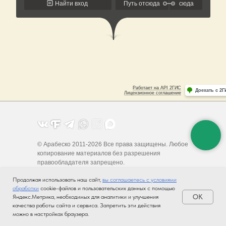
© Арабеско 2011-2026 Все права защищены. Любое
копирование материалов без разрешения
правообладателя запрещено.
Карта сайта
Продолжая использовать наш сайт,
вы соглашаетесь с условиями
обработки
cookie-файлов и пользовательских данных с помощью
Обращаем ваше внимание на то, что данный интернет-сайт носит
OK
Яндекс.Метрика, необходимых для аналитики и улучшения
исключительно информационный характер и ни при каких условиях
качества работы сайта и сервиса. Запретить эти действия
не является публичной офертой, определяемой положениями Статьи
можно в настройках браузера.
437 (2) Гражданского кодекса Российской Федерации. Для
получения подробной информации о наличии, сроках и стоимости