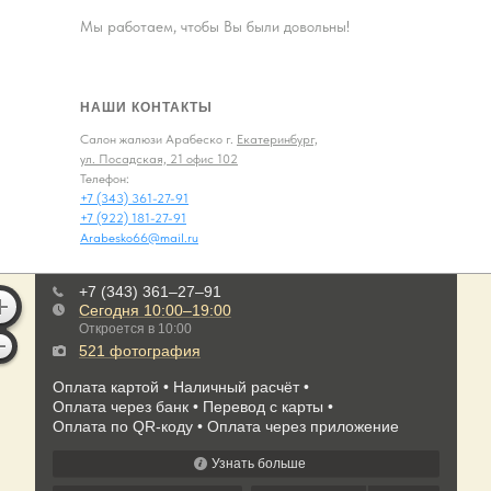
Мы работаем, чтобы Вы были довольны!
НАШИ КОНТАКТЫ
Салон жалюзи Арабеско г.
Екатеринбург,
ул. Посадская, 21 офис 102
Телефон:
+7 (343) 361-27-91
+7 (922) 181-27-91
Arabesko66@mail.ru