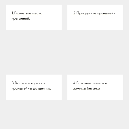
1.Разметьте места
2.Прикрутите кронштейн
креплений.
3.Вставьте карниз в
4.Вставьте ламель в
кронштейны до щелчка.
зажимы бегунка