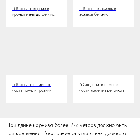
3.Вставьте карниз в
4.Вставьте ламель в
кронштейны до щелчка.
зажимы бегунка
5.Вставьте в нижнюю
6.Соедините нижние
часть ламели грузики.
части ламелей цепочкой
При длине карниза более 2-х метров должно быть
три крепления. Расстояние от угла стены до места