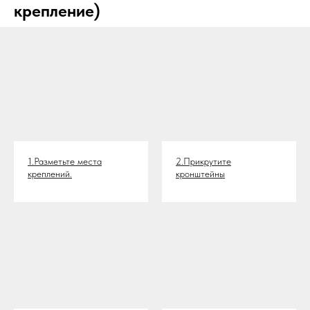
крепление)
1.Разметьте места
2.Прикрутите
креплений.
кронштейны