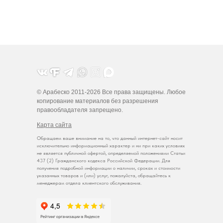
© Арабеско 2011-2026 Все права защищены. Любое
копирование материалов без разрешения
правообладателя запрещено.
Карта сайта
Обращаем ваше внимание на то, что данный интернет-сайт носит
исключительно информационный характер и ни при каких условиях
не является публичной офертой, определяемой положениями Статьи
437 (2) Гражданского кодекса Российской Федерации. Для
получения подробной информации о наличии, сроках и стоимости
указанных товаров и (или) услуг, пожалуйста, обращайтесь к
менеджерам отдела клиентского обслуживания.