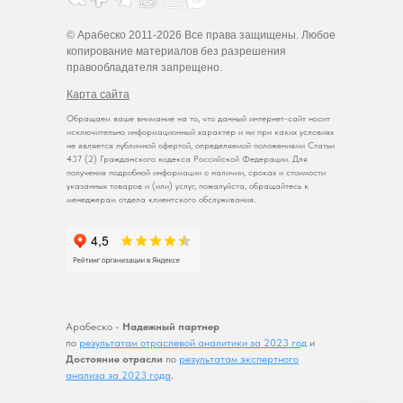
© Арабеско 2011-2026 Все права защищены. Любое
копирование материалов без разрешения
правообладателя запрещено.
Карта сайта
Обращаем ваше внимание на то, что данный интернет-сайт носит
исключительно информационный характер и ни при каких условиях
не является публичной офертой, определяемой положениями Статьи
437 (2) Гражданского кодекса Российской Федерации. Для
получения подробной информации о наличии, сроках и стоимости
указанных товаров и (или) услуг, пожалуйста, обращайтесь к
менеджерам отдела клиентского обслуживания.
Арабеско -
Надежный партнер
по
результатам отраслевой аналитики за 2023 год
и
Достояние отрасли
по
результатам экспертного
анализа за 2023 года
.