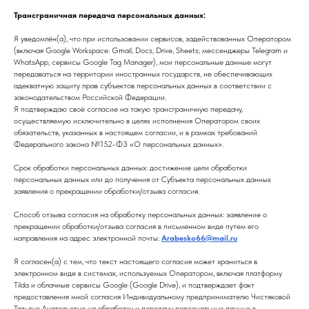
Трансграничная передача персональных данных:
Я уведомлён(а), что при использовании сервисов, задействованных Оператором
(включая Google Workspace: Gmail, Docs, Drive, Sheets; мессенджеры Telegram и
WhatsApp; сервисы Google Tag Manager), мои персональные данные могут
передаваться на территории иностранных государств, не обеспечивающих
адекватную защиту прав субъектов персональных данных в соответствии с
законодательством Российской Федерации.
Я подтверждаю своё согласие на такую трансграничную передачу,
осуществляемую исключительно в целях исполнения Оператором своих
обязательств, указанных в настоящем согласии, и в рамках требований
Федерального закона №152-ФЗ «О персональных данных».
Срок обработки персональных данных: достижение цели обработки
персональных данных или до получения от Субъекта персональных данных
заявления о прекращении обработки/отзыва согласия.
Способ отзыва согласия на обработку персональных данных: заявление о
прекращении обработки/отзыва согласия в письменном виде путем его
направления на адрес электронной почты:
Arabesko66@mail.ru
Я согласен(а) с тем, что текст настоящего согласия может храниться в
электронном виде в системах, используемых Оператором, включая платформу
Tilda и облачные сервисы Google (Google Drive), и подтверждает факт
предоставления мной согласия Индивидуальному предпринимателю Чистяковой
Татьяне Анатольевне на обработку и передачу персональных данных в