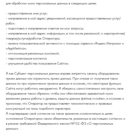
для обработки моих персональных данных в следующих целях:
- предоставление мне услуг;
- направление в мой адрес уведомлений, касающихся предоставляемых услуг/
работ;
- подготовка и направление ответов на мои запросы;
- направление в мой адрес информации, в том числе рекламной, о мероприятиях/
товарах/услугах/работах Оператора;
- анализ пользовательской активности с помощью сервиса «Яндекс.Метрика» и
«AppMetrica»;
- оптимизация рекламных компаний;
- персонализация контента;
- улучшения удобства пользования Сайтом.
Я как Субъект персональных данных вправе запретить своему оборудованию
прием данных или ограничить прием данных. При отказе от получения таких
данных ли при ограничении приема данных я осознаю, что некоторые функции
Сайта могут работать некорректно. Я обязуюсь самостоятельно настроить свое
оборудование таким образом, чтобы оно обеспечивало адекватный моим
желаниям режим работы и уровень защиты данных файлов «cookie», я осознаю и
принимаю, что Оператор не предоставляет технологических и правовых
консультаций на темы подобного характера.
Я подтверждаю своё согласие на такое хранение исключительно в целях
исполнения Оператором своих обязательств, указанных в настоящем согласии, и
в рамках требований Федерального закона №152-ФЗ «О персональных
данных».