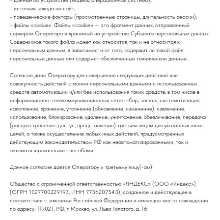
- данные об устройстве (модель, операционная система);
- источник захода на сайт;
- поведенческие факторы (просмотренные страницы, длительность сессии);
- файлы «cookie». Файлы «cookie» — это фрагмент данных, отправленный
сервером Оператора и хранимый на устройстве Субъекта персональных данных.
Содержимое такого файла может как относится, так и не относится к
персональным данным, в зависимости от того, содержит ли такой файл
персональные данные или содержит обезличенные технические данные.
Согласие дано Оператору для совершения следующих действий или
совокупность действий с моими персональными данными с использованием
средств автоматизации и/или без использования таких средств, в том числе в
информационно-телекоммуникационных сетях: сбор, запись, систематизация,
накопление, хранение, уточнение (обновление, изменение), извлечение,
использование, блокирование, удаление, уничтожение, обезличивание, передача
(распространение, доступ, представление) третьим лицам для указанных ниже
целей, а также осуществление любых иных действий, предусмотренных
действующим законодательством РФ как неавтоматизированными, так и
автоматизированными способами.
Данное согласие дается Оператору и третьему лицу(-ам):
Общество с ограниченной ответственностью «ЯНДЕКС» (ООО «Яндекс»)
(ОГРН 1027700229193, ИНН 7736207543), созданное и действующее в
соответствии с законами Российской Федерации и имеющее место нахождения
по адресу: 119021, РФ, г. Москва, ул. Льва Толстого, д. 16