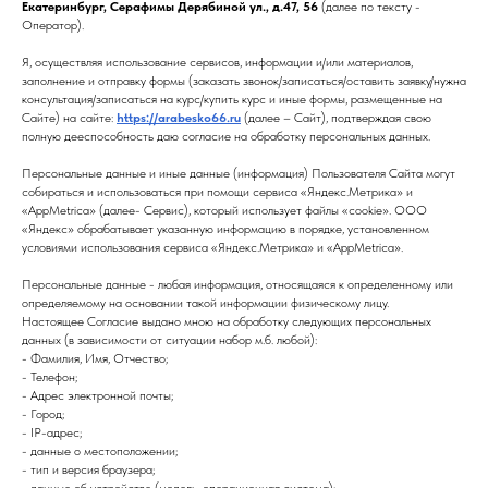
Екатеринбург, Серафимы Дерябиной ул., д.47, 56
(далее по тексту -
Оператор).
Я, осуществляя использование сервисов, информации и/или материалов,
заполнение и отправку формы (заказать звонок/записаться/оставить заявку/нужна
консультация/записаться на курс/купить курс и иные формы, размещенные на
Сайте) на сайте:
https://arabesko66.ru
(далее – Сайт), подтверждая свою
полную дееспособность даю согласие на обработку персональных данных.
Персональные данные и иные данные (информация) Пользователя Сайта могут
собираться и использоваться при помощи сервиса «Яндекс.Метрика» и
«AppMetrica» (далее- Сервис), который использует файлы «cookie». ООО
«Яндекс» обрабатывает указанную информацию в порядке, установленном
условиями использования сервиса «Яндекс.Метрика» и «AppMetrica».
Персональные данные - любая информация, относящаяся к определенному или
определяемому на основании такой информации физическому лицу.
Настоящее Согласие выдано мною на обработку следующих персональных
данных (в зависимости от ситуации набор м.б. любой):
- Фамилия, Имя, Отчество;
- Телефон;
- Адрес электронной почты;
- Город;
- IP-адрес;
- данные о местоположении;
- тип и версия браузера;