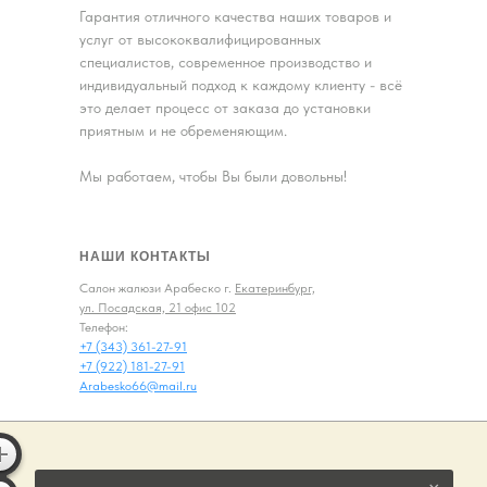
Гарантия отличного качества наших товаров и
услуг от высококвалифицированных
специалистов, современное производство и
индивидуальный подход к каждому клиенту - всё
это делает процесс от заказа до установки
приятным и не обременяющим.
Мы работаем, чтобы Вы были довольны!
НАШИ КОНТАКТЫ
Салон жалюзи Арабеско г.
Екатеринбург,
ул. Посадская, 21 офис 102
Телефон:
+7 (343) 361-27-91
+7 (922) 181-27-91
Arabesko66@mail.ru