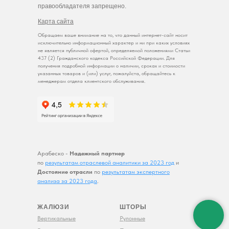
правообладателя запрещено.
Карта сайта
Обращаем ваше внимание на то, что данный интернет-сайт носит
исключительно информационный характер и ни при каких условиях
не является публичной офертой, определяемой положениями Статьи
437 (2) Гражданского кодекса Российской Федерации. Для
получения подробной информации о наличии, сроках и стоимости
указанных товаров и (или) услуг, пожалуйста, обращайтесь к
менеджерам отдела клиентского обслуживания.
Арабеско -
Надежный партнер
по
результатам отраслевой аналитики за 2023 год
и
Достояние отрасли
по
результатам экспертного
анализа за 2023 года
.
ЖАЛЮЗИ
ШТОРЫ
Вертикальные
Рулонные