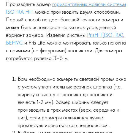
Производить замер
горизонтальных жалюзи системы
ISOTRA HIT
можно производить двумя способами.
Первый способ не дает большой точности замера и
может быть использован только как усредненный
вариант замера. Изделия системы
PrisHIT(ISOTRA)
,
ВЕНУС
и Pris Life можно монтировать только на окна
с прямыми (не фигурными) штапиками. Для замера
потребуется рулетка 3–5 м.
Вам необходимо замерить световой проем окна
с учетом уплотнительных резинок штапика (т.е.
ширину и высоту от штапика до штапика и
вычесть 1-2 мм). Замер ширины следует
производить в трех местах (верх, середина и
низ), если размеры отличаются лучше
проконсультироваться со специалистом..
Выбрать место расположения управления