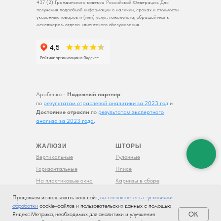
437 (2) Гражданского кодекса Российской Федерации. Для
получения подробной информации о наличии, сроках и стоимости
указанных товаров и (или) услуг, пожалуйста, обращайтесь к
менеджерам отдела клиентского обслуживания.
Арабеско -
Надежный партнер
по
результатам отраслевой аналитики за 2023 год
и
Достояние отрасли
по
результатам экспертного
анализа за 2023 года
.
ЖАЛЮЗИ
ШТОРЫ
Вертикальные
Рулонные
Горизонтальные
Плисе
На пластиковые окна
Карнизы в сборе
Мультифактурные
Рольставни
Продолжая использовать наш сайт,
вы соглашаетесь с условиями
С фотопечатью
Фотогалерея
обработки
cookie-файлов и пользовательских данных с помощью
OK
Яндекс.Метрика, необходимых для аналитики и улучшения