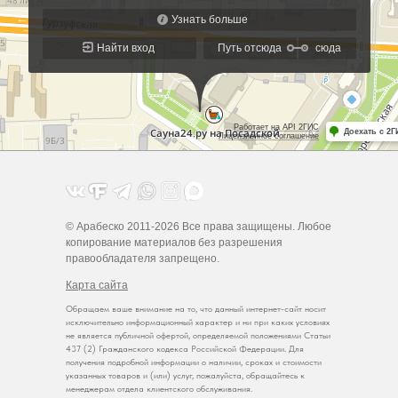
© Арабеско 2011-2026 Все права защищены. Любое
копирование материалов без разрешения
правообладателя запрещено.
Карта сайта
Обращаем ваше внимание на то, что данный интернет-сайт носит
исключительно информационный характер и ни при каких условиях
не является публичной офертой, определяемой положениями Статьи
437 (2) Гражданского кодекса Российской Федерации. Для
получения подробной информации о наличии, сроках и стоимости
указанных товаров и (или) услуг, пожалуйста, обращайтесь к
менеджерам отдела клиентского обслуживания.