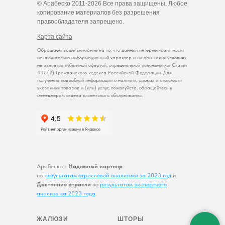
© Арабеско 2011-2026 Все права защищены. Любое
копирование материалов без разрешения
правообладателя запрещено.
Карта сайта
Обращаем ваше внимание на то, что данный интернет-сайт носит
исключительно информационный характер и ни при каких условиях
не является публичной офертой, определяемой положениями Статьи
437 (2) Гражданского кодекса Российской Федерации. Для
получения подробной информации о наличии, сроках и стоимости
указанных товаров и (или) услуг, пожалуйста, обращайтесь к
менеджерам отдела клиентского обслуживания.
Арабеско -
Надежный партнер
по
результатам отраслевой аналитики за 2023 год
и
Достояние отрасли
по
результатам экспертного
анализа за 2023 года
.
ЖАЛЮЗИ
ШТОРЫ