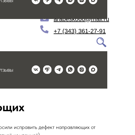
тзывы
Екатеринбург
arabesko66@mail.ru
+7 (343) 361-27-91
тзывы
ющих
осили исправить дефект направляющих от