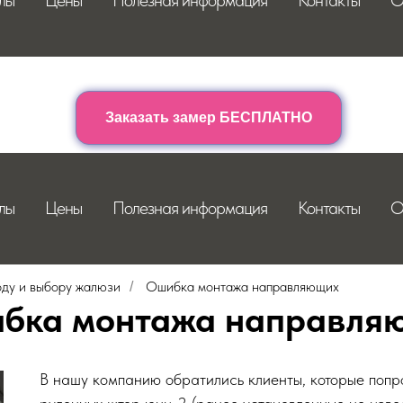
лы
Цены
Полезная информация
Контакты
О
Заказать замер БЕСПЛАТНО
лы
Цены
Полезная информация
Контакты
О
оду и выбору жалюзи
Ошибка монтажа направляющих
/
бка монтажа направля
В нашу компанию обратились клиенты, которые попр