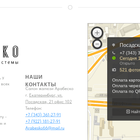
НАШИ
 у
 всех
КОНТАКТЫ
Салон жалюзи Арабеско
г.
Екатеринбург, ул.
Посадская, 21 офис 102
Телефон:
+7 (343) 361-27-91
ту -
+7 (922) 181-27-91
м и
Arabesko66@mail.ru