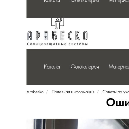
Каталог
Фотогалерея
Материа
Каталог
Фотогалерея
Материа
Arabesko
Полезная информация
Советы по ух
/
/
Оши