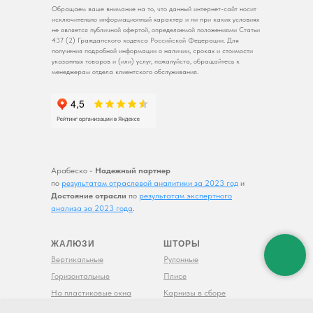
Обращаем ваше внимание на то, что данный интернет-сайт носит
исключительно информационный характер и ни при каких условиях
не является публичной офертой, определяемой положениями Статьи
437 (2) Гражданского кодекса Российской Федерации. Для
получения подробной информации о наличии, сроках и стоимости
указанных товаров и (или) услуг, пожалуйста, обращайтесь к
менеджерам отдела клиентского обслуживания.
Арабеско -
Надежный партнер
по
результатам отраслевой аналитики за 2023 год
и
Достояние отрасли
по
результатам экспертного
анализа за 2023 года
.
ЖАЛЮЗИ
ШТОРЫ
Вертикальные
Рулонные
Горизонтальные
Плисе
На пластиковые окна
Карнизы в сборе
Мультифактурные
Рольставни