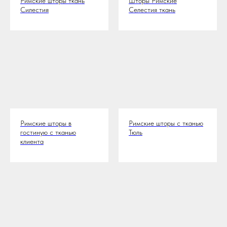
Римские шторы ткань
Шторы Римские
Силестия
Селестия ткань
Римские шторы в
Римские шторы с тканью
гостиную с тканью
Тюль
клиента