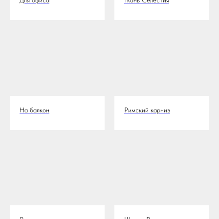
Для офиса
Ткань Селестия
На балкон
Римский карниз