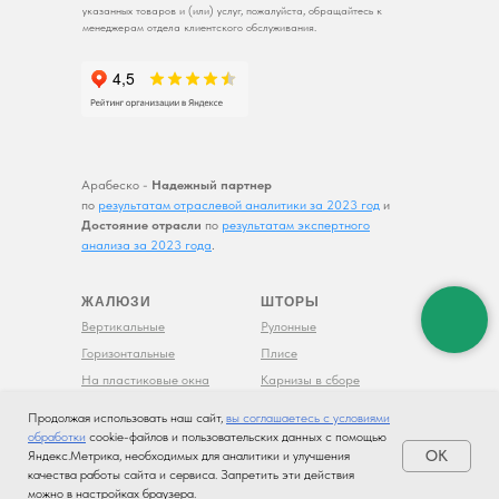
указанных товаров и (или) услуг, пожалуйста, обращайтесь к
менеджерам отдела клиентского обслуживания.
Арабеско -
Надежный партнер
по
результатам отраслевой аналитики за 2023 год
и
Достояние отрасли
по
результатам экспертного
анализа за 2023 года
.
ЖАЛЮЗИ
ШТОРЫ
Вертикальные
Рулонные
Горизонтальные
Плисе
На пластиковые окна
Карнизы в сборе
Мультифактурные
Рольставни
Продолжая использовать наш сайт,
вы соглашаетесь с условиями
С фотопечатью
Фотогалерея
обработки
cookie-файлов и пользовательских данных с помощью
OK
Яндекс.Метрика, необходимых для аналитики и улучшения
Политика конфидициальности
качества работы сайта и сервиса. Запретить эти действия
можно в настройках браузера.
Согласие на обработку персональных данных