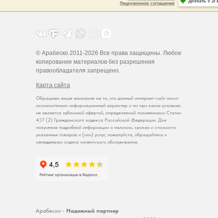
© Арабеско 2011-2026 Все права защищены. Любое
копирование материалов без разрешения
правообладателя запрещено.
Карта сайта
Обращаем ваше внимание на то, что данный интернет-сайт носит
исключительно информационный характер и ни при каких условиях
не является публичной офертой, определяемой положениями Статьи
437 (2) Гражданского кодекса Российской Федерации. Для
получения подробной информации о наличии, сроках и стоимости
указанных товаров и (или) услуг, пожалуйста, обращайтесь к
менеджерам отдела клиентского обслуживания.
Арабеско -
Надежный партнер